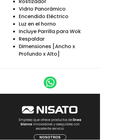
Rostizador
Vidrio Panorámico
Encendido Eléctrico
Luz en el horno
Incluye Parrilla para Wok
Respaldar
Dimensiones [Ancho x
Profundo x Alto]
Empresa que ofrece productos de
línea
blanca
innovadores y asequibles con
excelente servicio.
NOSOTROS