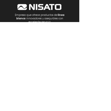
Empresa que ofrece productos de
línea
blanca
innovadores y asequibles con
excelente servicio.
NOSOTROS
PRODUCTOS
Estufas
Empotrables
Lavadoras
R
efrigeración
Ventilación
Electrónica
Electrodomésticos
CONTÁCTANOS
Teléfonos:
(+507)
266-2222
/
266 3747