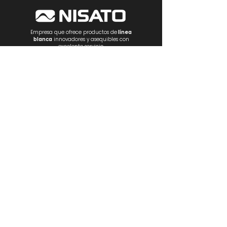
Empresa que ofrece productos de
línea
blanca
innovadores y asequibles con
excelente servicio.
NOSOTROS
PRODUCTOS
Estufas
Empotrables
Lavadoras
R
efrigeración
Ventilación
Electrónica
Electrodomésticos
CONTÁCTANOS
Teléfonos:
(+507)
266-2222
/
266 3747