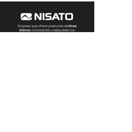
Empresa que ofrece productos de
línea
blanca
innovadores y asequibles con
excelente servicio.
NOSOTROS
PRODUCTOS
Estufas
Empotrables
Lavadoras
R
efrigeración
Ventilación
Electrónica
Electrodomésticos
CONTÁCTANOS