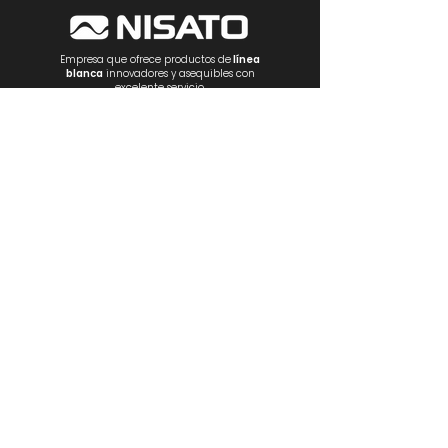
Empresa que ofrece productos de
línea
blanca
innovadores y asequibles con
excelente servicio.
NOSOTROS
PRODUCTOS
Estufas
Empotrables
Lavadoras
R
efrigeración
Ventilación
Electrónica
Electrodomésticos
CONTÁCTANOS
Teléfonos:
(+507)
266-2222
/
266 3747