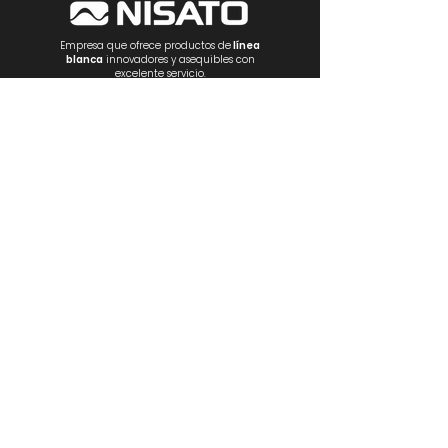
Empresa que ofrece productos de
línea
blanca
innovadores y asequibles con
excelente servicio.
NOSOTROS
PRODUCTOS
Estufas
Empotrables
Lavadoras
R
efrigeración
Ventilación
Electrónica
Electrodomésticos
CONTÁCTANOS
Teléfonos:
(+507)
266-2222
/
266 3747
Whatsapp:
(+507) 6980-2070