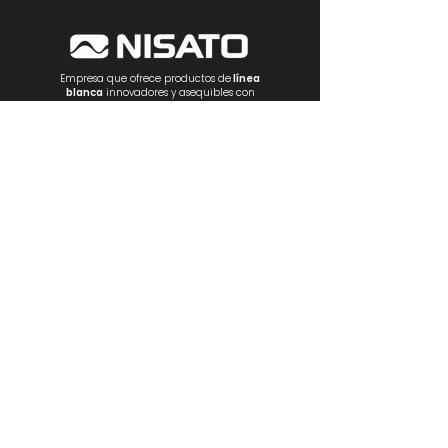
Empresa que ofrece productos de
línea
blanca
innovadores y asequibles con
excelente servicio.
NOSOTROS
PRODUCTOS
Estufas
Empotrables
Lavadoras
R
efrigeración
Ventilación
Electrónica
Electrodomésticos
CONTÁCTANOS