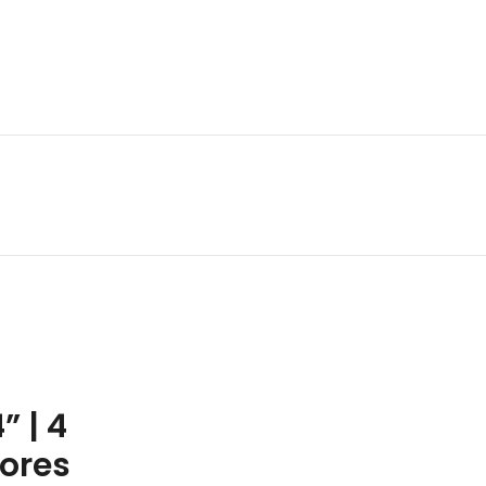
trónica
Electrodomésticos
” | 4
ores