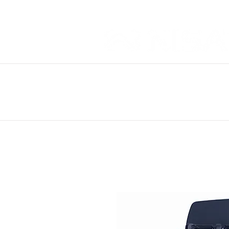
STOVES
Empotrables