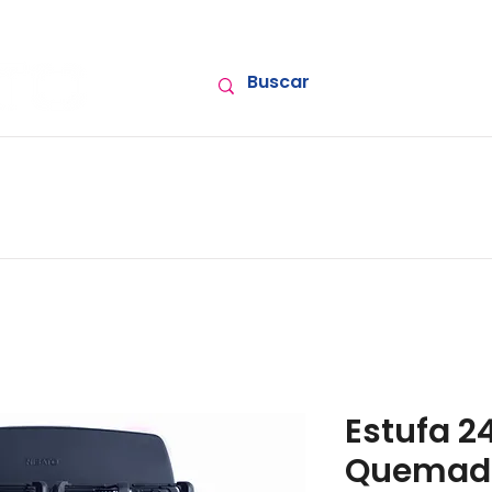
Lavadoras
Refrigeración
Ventilación
Elec
Nosotros
Estufa 24
Quemad