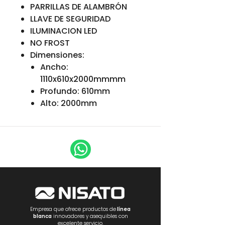
PARRILLAS DE ALAMBRÓN
LLAVE DE SEGURIDAD
ILUMINACION LED
NO FROST
Dimensiones:
Ancho:
1110x610x2000mmmm
Profundo: 610mm
Alto: 2000mm
Empresa que ofrece productos de
línea
blanca
innovadores y asequibles con
excelente servicio.