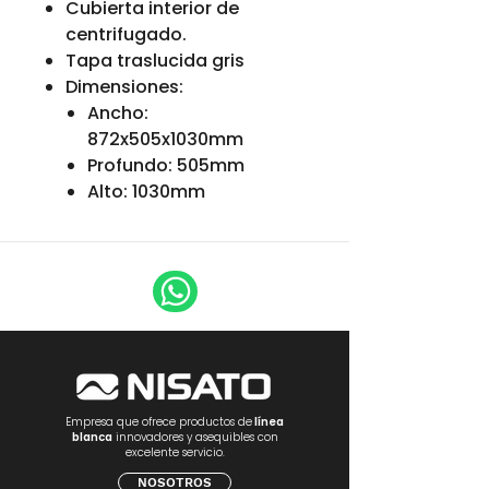
Cubierta interior de
centrifugado.
Tapa traslucida gris
Dimensiones:
Ancho:
872x505x1030mm
Profundo: 505mm
Alto: 1030mm
Empresa que ofrece productos de
línea
blanca
innovadores y asequibles con
excelente servicio.
NOSOTROS